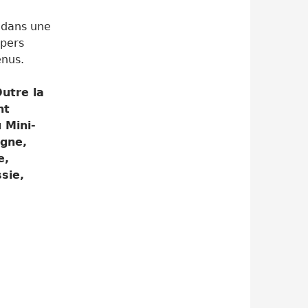
, dans une
ppers
enus.
Outre la
nt
 Mini-
agne,
e,
sie,