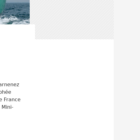
uarnenez
ophée
e France
 Mini-