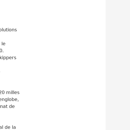
olutions
 le
0.
kippers
b
20 milles
 englobe,
nat de
l de la