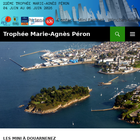
Partenaires
Contact
Mini Fastnet
Winches-Club
Recherche
Trophée Marie-Agnès Péron
ALLER
MENU
AU
PRINCI
CONTENU
LES MINI À DOUARNENEZ