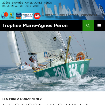
Partenaires
Contact
Mini Fastnet
Winches-Club
Recherche
Trophée Marie-Agnès Péron
ALLER
MENU
AU
PRINCI
CONTENU
LES MINI À DOUARNENEZ