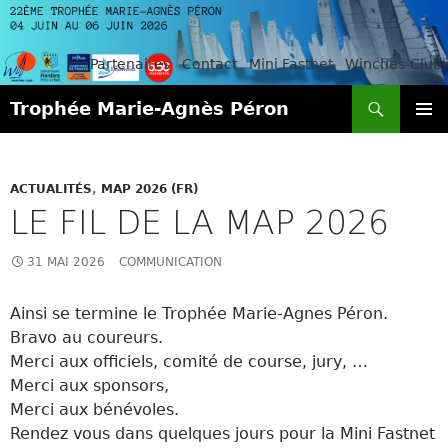
Partenaires
Contact
Mini Fastnet
Winches-Club
Recherche
Trophée Marie-Agnès Péron
ALLER
MENU
AU
PRINCI
CONTENU
ACTUALITÉS
,
MAP 2026 (FR)
LE FIL DE LA MAP 2026
31 MAI 2026
COMMUNICATION
Ainsi se termine le Trophée Marie-Agnes Péron.
Bravo au coureurs.
Merci aux officiels, comité de course, jury, …
Merci aux sponsors,
Merci aux bénévoles.
Rendez vous dans quelques jours pour la Mini Fastnet