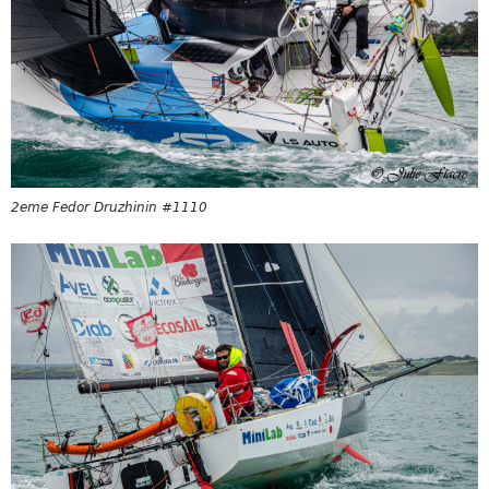
2eme Fedor Druzhinin #1110