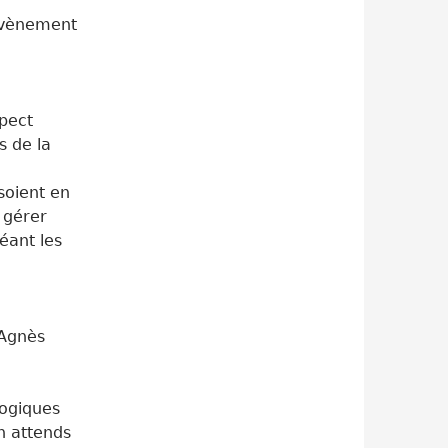
’évènement
spect
s de la
soient en
 gérer
éant les
Agnès
logiques
n attends