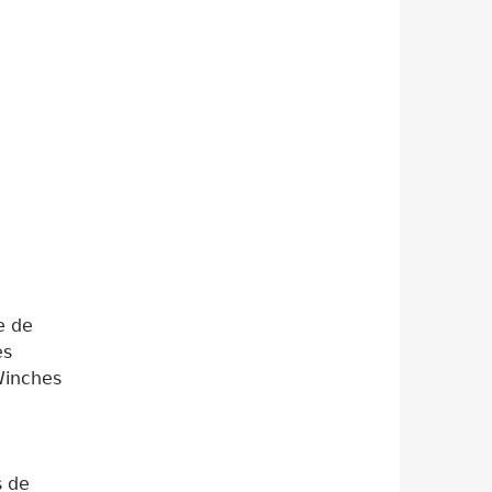
e de
es
Winches
s de