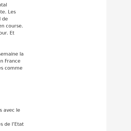
ntal
te. Les
l de
 en course.
our. Et
semaine la
en France
nées comme
s avec le
s de l’Etat