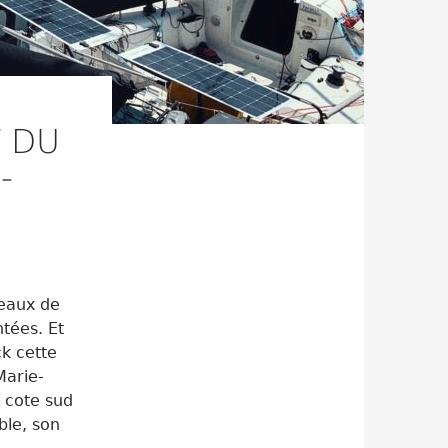
T DU
-
teaux de
tées. Et
k cette
Marie-
a cote sud
ble, son