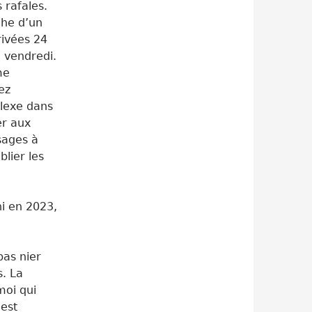
 rafales.
che d’un
rivées 24
i vendredi.
me
ez
lexe dans
er aux
sages à
blier les
ni en 2023,
pas nier
. La
moi qui
 est