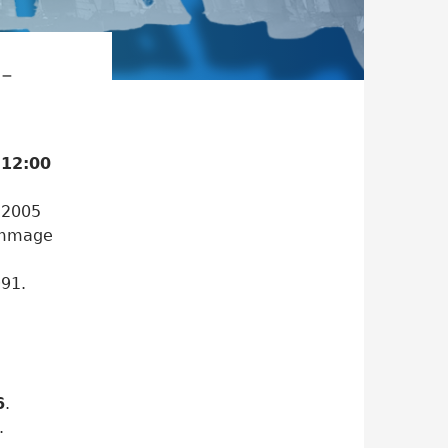
-
 12:00
 2005
hommage
991.
6
.
.