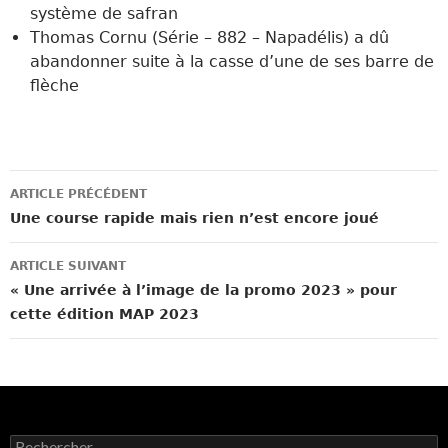
système de safran
Thomas Cornu (Série – 882 – Napadélis) a dû
abandonner suite à la casse d’une de ses barre de
flèche
Navigation
ARTICLE PRÉCÉDENT
des
Une course rapide mais rien n’est encore joué
articles
ARTICLE SUIVANT
« Une arrivée à l’image de la promo 2023 » pour
cette édition MAP 2023
Rechercher :