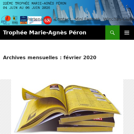
Partenaires
Contact
Mini Fastnet
Winches-Club
Recherche
Trophée Marie-Agnès Péron
ALLER
MENU
AU
PRINCI
CONTENU
Archives mensuelles : février 2020