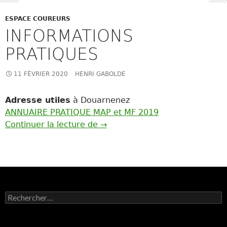
ESPACE COUREURS
INFORMATIONS
PRATIQUES
11 FÉVRIER 2020
HENRI GABOLDE
Adresse utiles
à Douarnenez
ANNUAIRE PRATIQUE MAP et MF 2019
Informations pratiques
Continuer la lecture de
→
Rechercher :