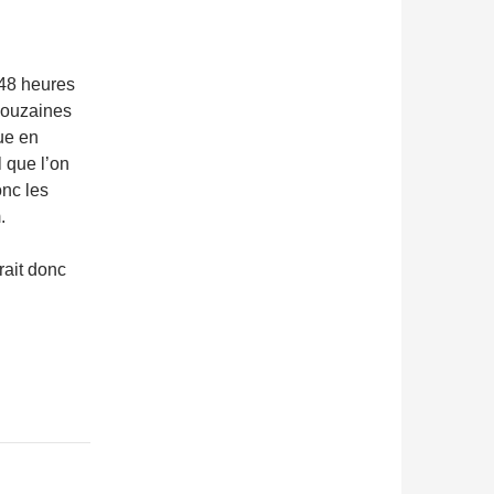
n 48 heures
douzaines
ue en
 que l’on
onc les
.
rait donc