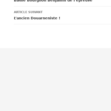
des
Basile Bourgnon Benjamin de l’épreuve
articles
ARTICLE SUIVANT
L’ancien Douarneniste !