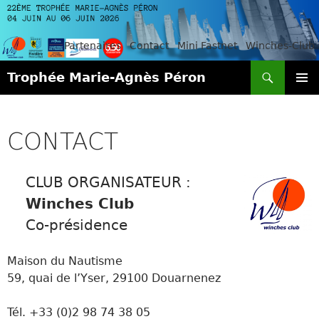
Partenaires
Contact
Mini Fastnet
Winches-Club
Recherche
Trophée Marie-Agnès Péron
ALLER
MENU
AU
PRINCI
CONTENU
CONTACT
CLUB ORGANISATEUR :
Winches Club
Co-présidence
Maison du Nautisme
59, quai de l’Yser, 29100 Douarnenez
Tél. +33 (0)2 98 74 38 05