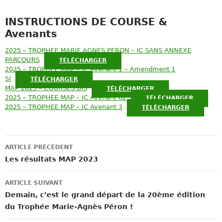
INSTRUCTIONS DE COURSE &
Avenants
2025 – TROPHEE MARIE AGNES PERON – IC SANS ANNEXE
PARCOURS
TÉLÉCHARGER
2025 – TROPHEE MAP – IC Avenant 1 – Amendment 1
SI
TÉLÉCHARGER
MAP 2025 – COURSES BIS
TÉLÉCHARGER
2025 – TROPHEE MAP – IC Avenant 02
TÉLÉCHARGER
2025 – TROPHEE MAP – IC Avenant 3
TÉLÉCHARGER
Navigation
ARTICLE PRÉCÉDENT
des
Les résultats MAP 2023
articles
ARTICLE SUIVANT
Demain, c’est le grand départ de la 20ème édition
du Trophée Marie-Agnès Péron !