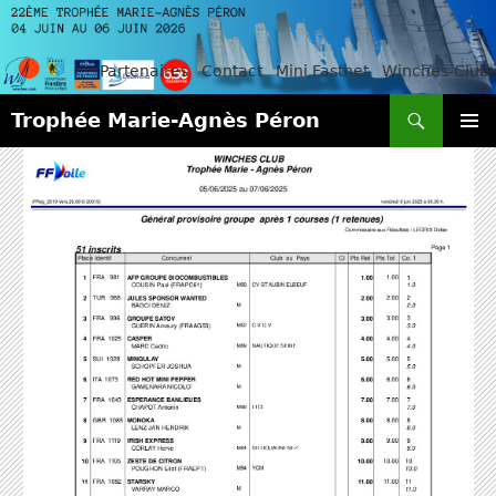
Partenaires
Contact
Mini Fastnet
Winches-Club
Recherche
Trophée Marie-Agnès Péron
ALLER
MENU
AU
PRINCI
CONTENU