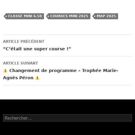
CLASSE MINI 6.50
COURSES MINI 2025
MAP 2025
Navigation
ARTICLE PRÉCÉDENT
des
“C’était une super course !”
articles
ARTICLE SUIVANT
Changement de programme – Trophée Marie-
Agnès Péron
Rechercher :