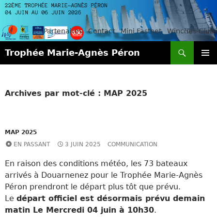
Partenaires
Contact
Mini Fastnet
Winches-Club
Recherche
Trophée Marie-Agnès Péron
ALLER
MENU
AU
PRINCI
CONTENU
Archives par mot-clé : MAP 2025
MAP 2025
EN PASSANT
3 JUIN 2025
COMMUNICATION
En raison des conditions météo, les 73 bateaux
arrivés à Douarnenez pour le Trophée Marie-Agnès
Péron prendront le départ plus tôt que prévu.
Le
départ officiel est désormais prévu demain
matin Le Mercredi 04 juin à 10h30
.