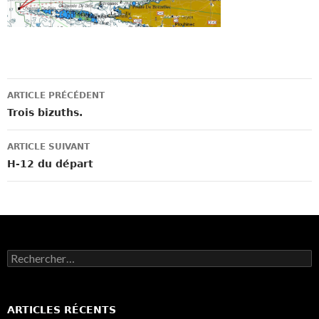
Navigation
ARTICLE PRÉCÉDENT
des
Trois bizuths.
articles
ARTICLE SUIVANT
H-12 du départ
Rechercher :
ARTICLES RÉCENTS