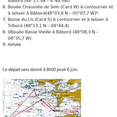
Bâbord (48°17.5N – 4°49.5W)
Bouée Chaussée de Sein (Card W) à contourner et
à laisser à Bâbord(48°03,8 N – 05°07,7 W)*
Basse du Lis (Card S) à contourner et à laisser à
Tribord (48°13,1 N – 04°44,4)
0Bouée Basse Vieille à Bâbord (48°08,3 N –
04°35,7 W)
Arrivée
Le départ sera donné à 8h00 jeudi 6 juin.