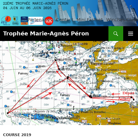
Partenaires
Contact
Mini Fastnet
Winches-Club
Recherche
Trophée Marie-Agnès Péron
ALLER
MENU
AU
PRINCI
CONTENU
COURSE 2019