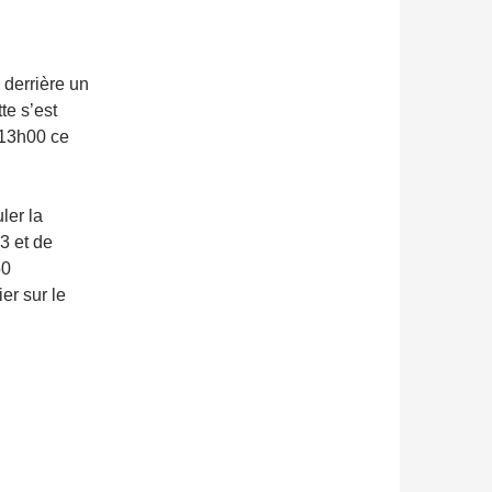
 derrière un
te s’est
 13h00 ce
ler la
3 et de
50
er sur le