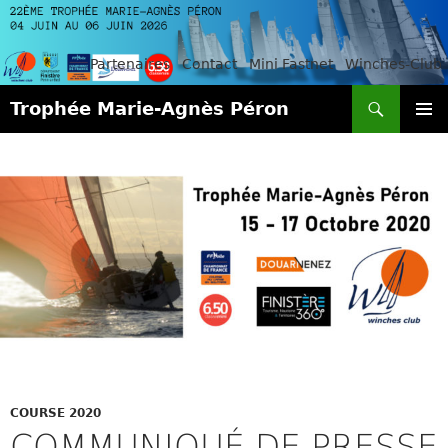
Partenaires
Contact
Mini Fastnet
Winches-Club
Recherche
Trophée Marie-Agnès Péron
ALLER
MENU
AU
PRINCI
CONTENU
COURSE 2020
COMMUNIQUÉ DE PRESSE