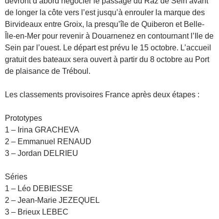
devront d’abord négocier le passage du Raz de Sein avant
de longer la côte vers l’est jusqu’à enrouler la marque des
Birvideaux
entre Groix, la presqu’île de Quiberon et Belle-
Île-en-Mer pour revenir à Douarnenez en contournant l’Ile de
Sein par l’ouest.
Le départ est prévu le 15 octobre.
L’
accueil
gratuit des bateaux sera ouvert à partir du 8 octobre au Port
de plaisance de Tréboul.
Les classements provisoires France après deux étapes :
Prototypes
1 – Irina GRACHEVA
2 – Emmanuel RENAUD
3 – Jordan DELRIEU
Séries
1 – Léo DEBIESSE
2 – Jean-Marie JEZEQUEL
3 – Brieux LEBEC